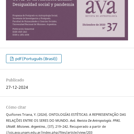
pdf (Português (Brasil))
Publicado
27-12-2024
Cómo citar
Quiñones Triana, Y. (2024). ONTOLOGÍAS ESTÉTICAS: A REPRESENTAÇÃO DAS
RELAÇÕES ENTRE OS SERES DO MUNDO.
Avá. Revista De Antropología. PPAS.
UNaM. Misiones. Argentina.
, (37), 219–242. Recuperado a partir de
//ojs.ava.unam.edu.ar/index.php/files/article/view/203