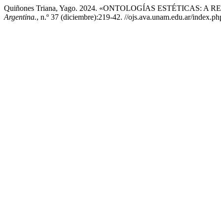
Quiñones Triana, Yago. 2024. «ONTOLOGÍAS ESTÉTICAS
Argentina.
, n.º 37 (diciembre):219-42. //ojs.ava.unam.edu.ar/index.php