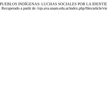
ES Y PUEBLOS INDÍGENAS: LUCHAS SOCIALES POR LA IDEN
. Recuperado a partir de //ojs.ava.unam.edu.ar/index.php/files/article/v